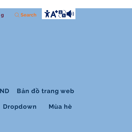
og
Search
OND
Bản đồ trang web
Dropdown
Mùa hè