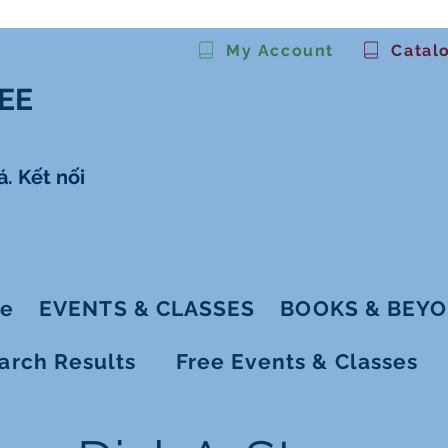
My Account
Catal
EE
. Kết nối
ge
EVENTS & CLASSES
BOOKS & BEY
arch Results
Free Events & Classes